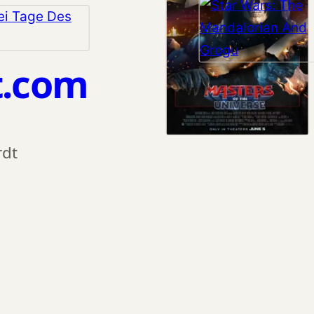
t.com
rdt