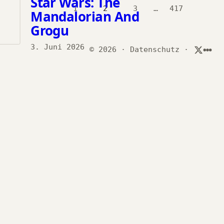
Star Wars: The
1
2
3
…
417
Mandalorian And
Grogu
3. Juni 2026
© 2026
·
Datenschutz
·