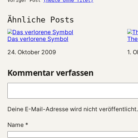
Voriger Post
(heute ohne Titel)
Ähnliche Posts
Das verlorene Symbol
The
Datum
24. Oktober 2009
Da
1. 
Kommentar verfassen
Kommentar
Deine E-Mail-Adresse wird nicht veröffentlicht.
Name
*