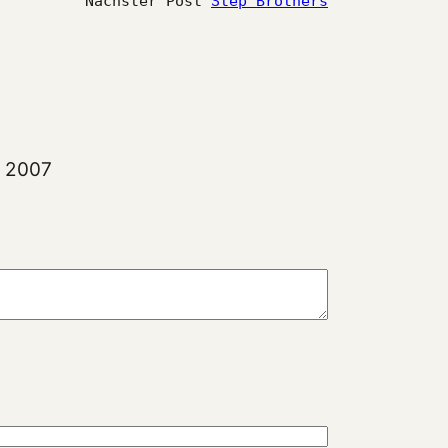
Nächster Post
Step Brothers
r 2007