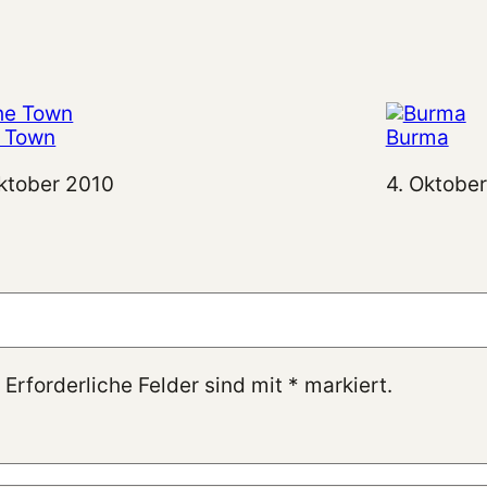
 Town
Burma
tum
Oktober 2010
Datum
4. Oktobe
 Erforderliche Felder sind mit
*
markiert.