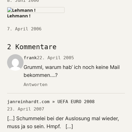
Datum
8. Juni 2006
Lehmann !
Datum
7. April 2006
2 Kommentare
frank
22. April 2005
Grumml, warum hab‘ ich noch keine Mail
bekommen….?
Antworten
janreinhardt.com » UEFA EURO 2008
23. April 2007
[…] Schummelei bei der Auslosung mal wieder,
muss ja so sein. Hmpf. […]