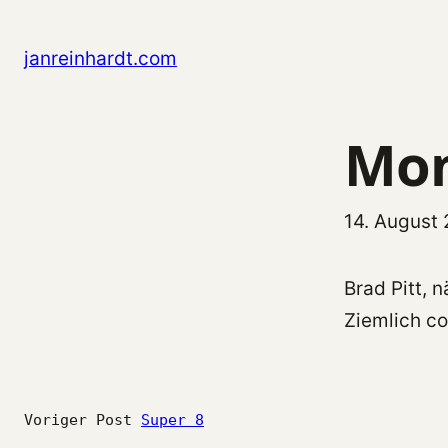
Zum
Inhalt
janreinhardt.com
springen
Mon
14. August 
Brad Pitt, n
Ziemlich co
Voriger Post
Super 8