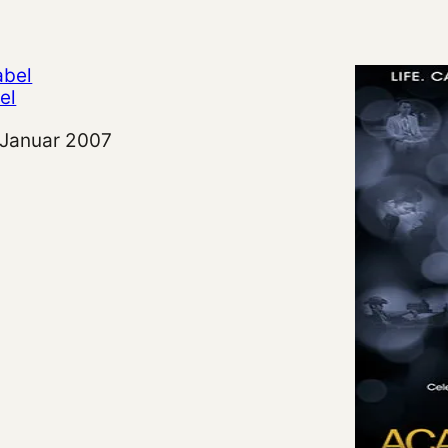
el
tum
 Januar 2007