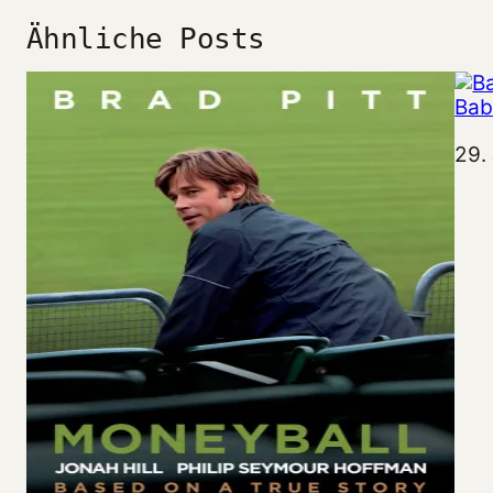
Ähnliche Posts
Bab
Da
29.