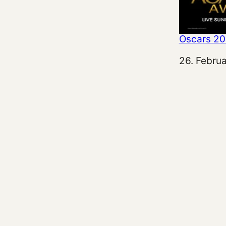
Oscars 20
Datum
26. Febru