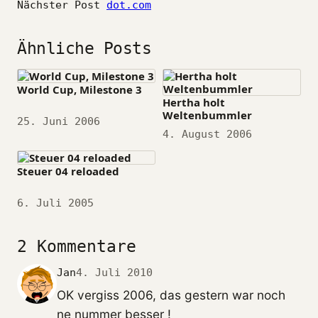
Nächster Post
dot.com
Ähnliche Posts
World Cup, Milestone 3
Hertha holt
Weltenbummler
Datum
25. Juni 2006
Datum
4. August 2006
Steuer 04 reloaded
Datum
6. Juli 2005
2 Kommentare
Jan
4. Juli 2010
OK vergiss 2006, das gestern war noch
ne nummer besser !