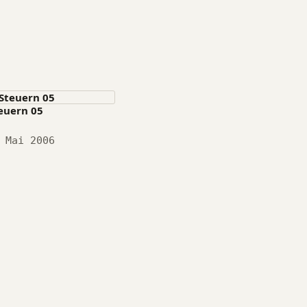
euern 05
tum
 Mai 2006