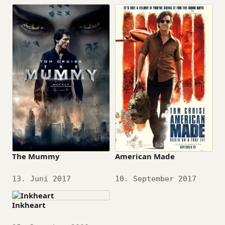
The Mummy
American Made
Datum
13. Juni 2017
Datum
10. September 2017
Inkheart