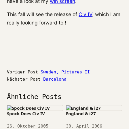
have a look at my
win screen
.
This fall will see the release of
Civ IV
, which I am
really looking forward to !
Voriger Post
Sweden, Pictures II
Nächster Post
Barcelona
Ähnliche Posts
Spock Does Civ IV
England & i27
Datum
26. Oktober 2005
Datum
30. April 2006