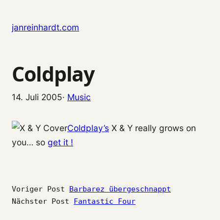
Zum Inhalt springen
janreinhardt.com
Coldplay
14. Juli 2005
·
Music
Coldplay’s
X & Y really grows on
you… so
get it !
Voriger Post
Barbarez übergeschnappt
Nächster Post
Fantastic Four