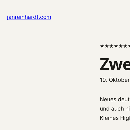
Zum
Inhalt
janreinhardt.com
springen
★
★
★
★
★
★
Zwe
19. Oktobe
Neues deuts
und auch ni
Kleines Hig