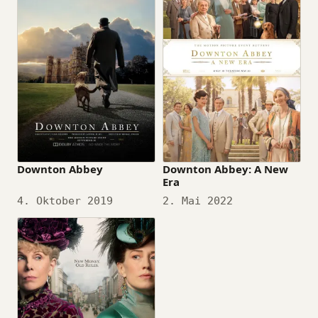
Downton Abbey
Downton Abbey: A New
Era
Datum
4. Oktober 2019
Datum
2. Mai 2022