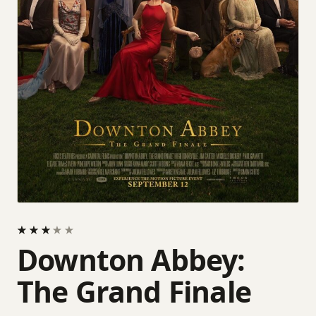
★
★
★
★
★
★
★
★
★
★
Downton Abbey:
The Grand Finale