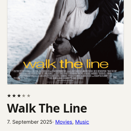
★
★
★
★
★
★
★
★
★
★
Walk The Line
7. September 2025
·
Movies
, 
Music