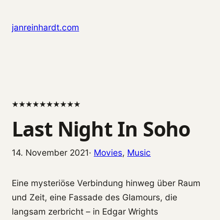
Zum
Inhalt
janreinhardt.com
springen
★
★
★
★
★
★
★
★
★
★
Last Night In Soho
14. November 2021
·
Movies
, 
Music
Eine mysteriöse Verbindung hinweg über Raum
und Zeit, eine Fassade des Glamours, die
langsam zerbricht – in Edgar Wrights