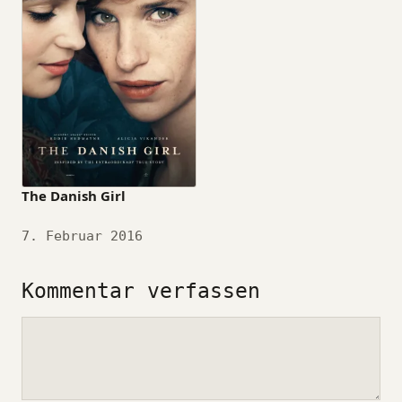
The Danish Girl
Datum
7. Februar 2016
Kommentar verfassen
Kommentar