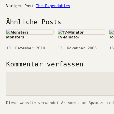
Voriger Post
The Expendables
Ähnliche Posts
Monsters
TV-Minator
To
Datum
19. Dezember 2010
Datum
13. November 2005
Da
16
Kommentar verfassen
Kommentar
Diese Website verwendet Akismet, um Spam zu re
*