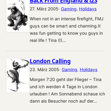
Back From England & i23
27. März 2005
·
Gaming
, 
Holidays
When not in an intense firefight, FMJ
guys can be smart and charming.It
was fun getting to know you guys in
real life ! Tina (!)…
London Calling
23. März 2005
·
Gaming
, 
Holidays
Morgen 7:20 geht der Flieger – Tina
und ich werden 4 Tage in London
urlauben ! Am Sonnabend schaue ich
dann als Besucher noch auf der…