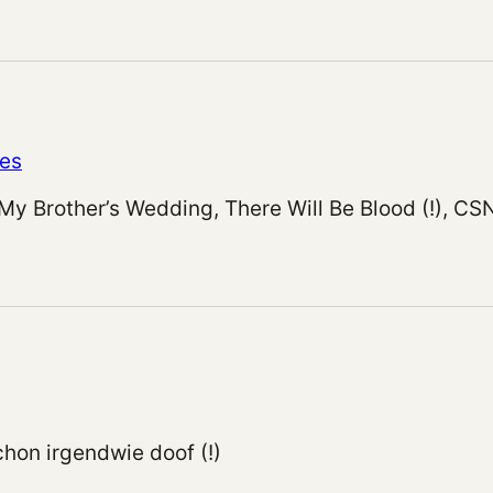
es
 My Brother’s Wedding, There Will Be Blood (!), CS
schon irgendwie doof (!)