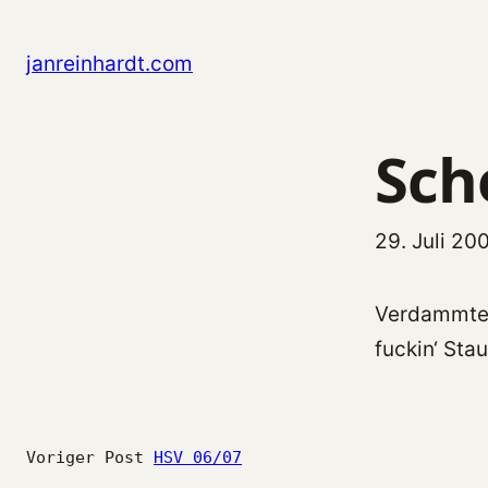
Zum
Inhalt
janreinhardt.com
springen
Sch
29. Juli 20
Verdammte S
fuckin‘ Sta
Voriger Post
HSV 06/07